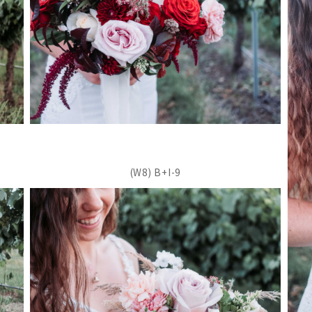
(W8) B+I-9