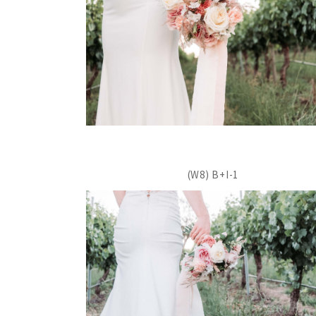
(W8) B+I-1