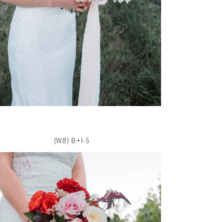
(W8) B+I-5